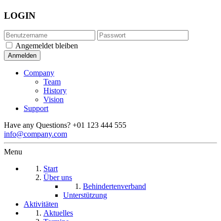
LOGIN
Angemeldet bleiben
Company
Team
History
Vision
Support
Have any Questions?
+01 123 444 555
info@company.com
Menu
Start
Über uns
Behindertenverband
Unterstützung
Aktivitäten
Aktuelles