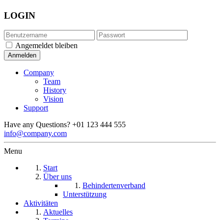
LOGIN
Angemeldet bleiben
Company
Team
History
Vision
Support
Have any Questions?
+01 123 444 555
info@company.com
Menu
Start
Über uns
Behindertenverband
Unterstützung
Aktivitäten
Aktuelles