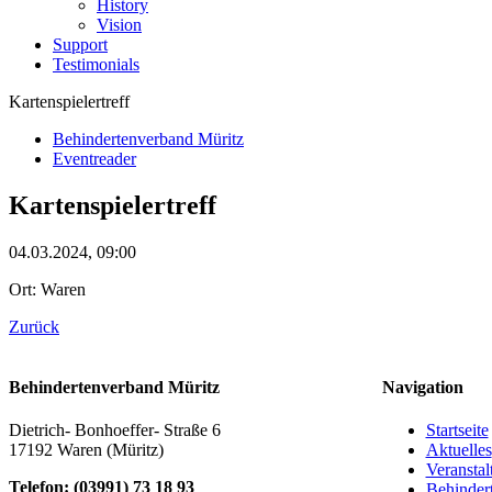
History
Vision
Support
Testimonials
Kartenspielertreff
Behindertenverband Müritz
Eventreader
Kartenspielertreff
04.03.2024, 09:00
Ort: Waren
Zurück
Behindertenverband Müritz
Navigation
Dietrich- Bonhoeffer- Straße 6
Startseite
17192 Waren (Müritz)
Aktuelles
Veransta
Telefon:
(
03991
)
73 18 93
Behinder