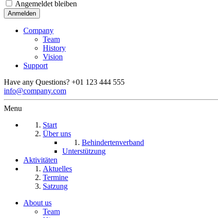
Angemeldet bleiben
Company
Team
History
Vision
Support
Have any Questions?
+01 123 444 555
info@company.com
Menu
Start
Über uns
Behindertenverband
Unterstützung
Aktivitäten
Aktuelles
Termine
Satzung
About us
Team