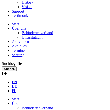
History
Vision
Support
Testimonials
Start
Über uns
Behindertenverband
Unterstützung
Aktivitäten
Aktuelles
Termine
Satzung
Suchbegriffe
Suchen
DE
EN
DE
PL
Start
Über uns
Behindertenverband