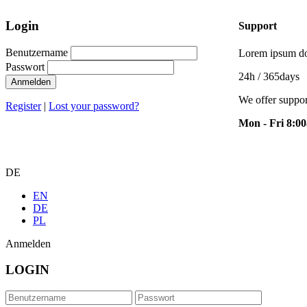
Login
Support
Benutzername
Lorem ipsum dol
Passwort
24h
/ 365days
Anmelden
We offer suppor
Register
|
Lost your password?
Mon - Fri 8:0
DE
EN
DE
PL
Anmelden
LOGIN