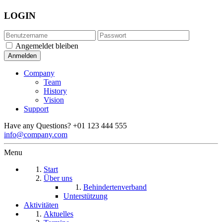
LOGIN
Angemeldet bleiben
Company
Team
History
Vision
Support
Have any Questions?
+01 123 444 555
info@company.com
Menu
Start
Über uns
Behindertenverband
Unterstützung
Aktivitäten
Aktuelles