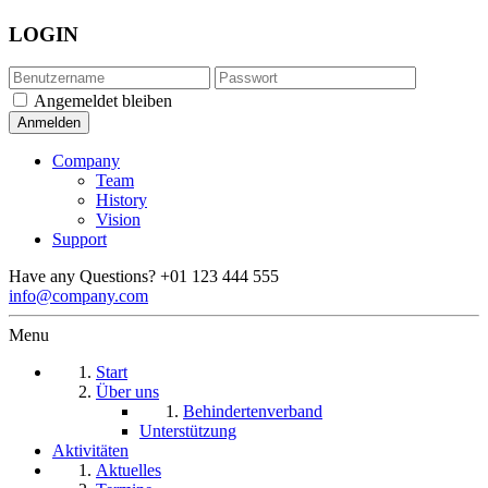
LOGIN
Angemeldet bleiben
Company
Team
History
Vision
Support
Have any Questions?
+01 123 444 555
info@company.com
Menu
Start
Über uns
Behindertenverband
Unterstützung
Aktivitäten
Aktuelles