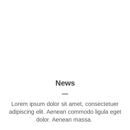
Menu
Login
Benutzername
Passwort
News
Anmelden
Lorem ipsum dolor sit amet, consectetuer
Register
|
Lost your password?
adipiscing elit. Aenean commodo ligula eget
Support
dolor. Aenean massa.