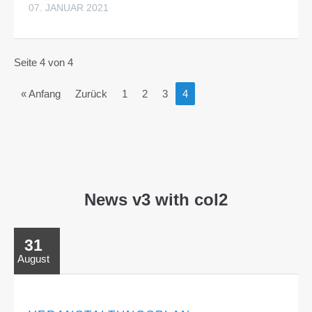
07. JANUAR 2021
Seite 4 von 4
« Anfang
Zurück
1
2
3
4
News v3 with col2
31
August