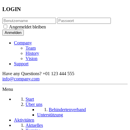
LOGIN
Angemeldet bleiben
Company
Team
History
Vision
Support
Have any Questions?
+01 123 444 555
info@company.com
Menu
Start
Über uns
Behindertenverband
Unterstützung
Aktivitäten
Aktuelles