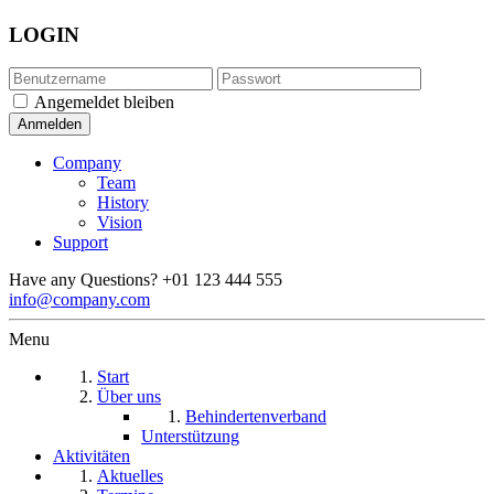
LOGIN
Angemeldet bleiben
Company
Team
History
Vision
Support
Have any Questions?
+01 123 444 555
info@company.com
Menu
Start
Über uns
Behindertenverband
Unterstützung
Aktivitäten
Aktuelles