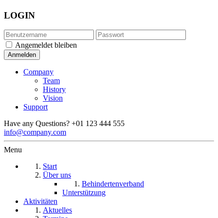
LOGIN
Angemeldet bleiben
Company
Team
History
Vision
Support
Have any Questions?
+01 123 444 555
info@company.com
Menu
Start
Über uns
Behindertenverband
Unterstützung
Aktivitäten
Aktuelles