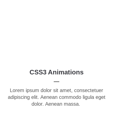
Menu
Login
Benutzername
Passwort
CSS3 Animations
Anmelden
Lorem ipsum dolor sit amet, consectetuer
Register
|
Lost your password?
adipiscing elit. Aenean commodo ligula eget
Support
dolor. Aenean massa.