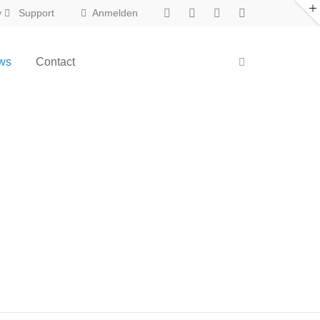
y
Support
Anmelden
About us
ws
Contact
New in Eclipse X
Lorem ipsum dolor sit amet,
consectetuer adipiscing elit.
Aenean commodo ligula eget dolor.
Aenean massa. Cum sociis natoque
penatibus et magnis dis parturient
montes, nascetur ridiculus mus. Donec
quam felis, ultricies nec.