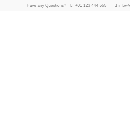
Have any Questions?
+01 123 444 555
info@
Login
Supp
Benutzername
Lorem ip
2
Passwort
We offer
Anmelden
Mon - F
Register
|
Lost your password?