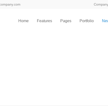
company.com
Compan
ort
Get in touch
Home
Features
Pages
Portfolio
Ne
sum dolor sit amet:
Cybersteel Inc.
376-293 City Road, Suite 600
San Francisco, CA 94102
4h
/ 365days
Have any questions?
+44 1234 567 890
Drop us a line
info@yourdomain.com
 support for our customers
ri 8:00am - 5:00pm
(GMT +1)