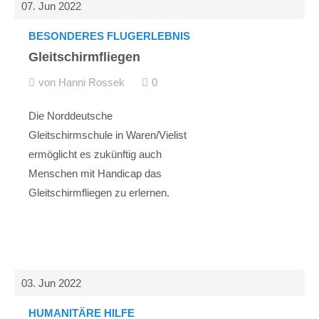
07. Jun 2022
Drop us a line
info@yourdomain.com
BESONDERES FLUGERLEBNIS
Gleitschirmfliegen
About us
von Hanni Rossek
0
Lorem ipsum dolor sit amet, consectetuer
adipiscing elit.
Die Norddeutsche
Gleitschirmschule in Waren/Vielist
Aenean commodo ligula eget dolor. Aenean massa.
Cum sociis natoque penatibus et magnis dis parturient
ermöglicht es zukünftig auch
montes, nascetur ridiculus mus. Donec quam felis,
Menschen mit Handicap das
ultricies nec.
Gleitschirmfliegen zu erlernen.
03. Jun 2022
HUMANITÄRE HILFE