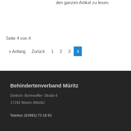
den ganzen Artikel zu lesen.
Seite 4 von 4
« Anfang
Zurück
1
2
3
4
Behindertenverband Müritz
Dietrich- Bonhoeffer- Straße 6
17192 Waren (Müritz)
Telefon:
(
03991
)
73 18 93