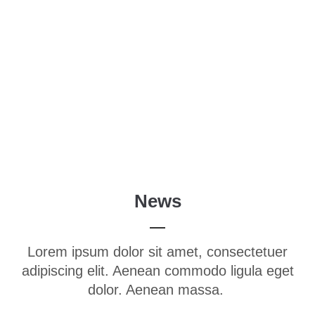
Menu
Login
Benutzername
Passwort
News
Anmelden
Lorem ipsum dolor sit amet, consectetuer
Register
|
Lost your password?
adipiscing elit. Aenean commodo ligula eget
Support
dolor. Aenean massa.