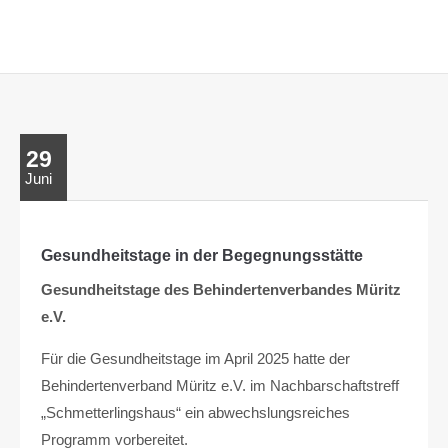
Lorem ipsum dolor sit amet:
24h
/ 365days
29
Juni
We offer support for our customers
Mon - Fri 8:00am - 5:00pm
(GMT +1)
Get in touch
Gesundheitstage in der Begegnungsstätte
Gesundheitstage des Behindertenverbandes Müritz
Cybersteel Inc.
e.V.
376-293 City Road, Suite 600
San Francisco, CA 94102
Für die Gesundheitstage im April 2025 hatte der
Behindertenverband Müritz e.V. im Nachbarschaftstreff
Have any questions?
„Schmetterlingshaus“ ein abwechslungsreiches
+44 1234 567 890
Programm vorbereitet.