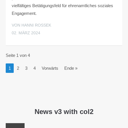
vielfältiges Betätigungsfeld für ehrenamtliches soziales
Engagement.
VON HANNI ROSSEK
02. MÄRZ 2024
Seite 1 von 4
1
2
3
4
Vorwärts
Ende »
News v3 with col2