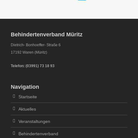
Behindertenverband Müritz
Dietrich- Bonhoeffer- Straße 6
17192 Waren (Müritz)
Telefon:
(
03991
)
73 18 93
Navigation
Startseite
Aktuelles
Veranstaltungen
Behindertenverband