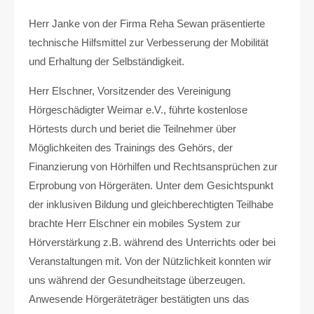
Drop us a line
Herr Janke von der Firma Reha Sewan präsentierte
info@yourdomain.com
technische Hilfsmittel zur Verbesserung der Mobilität
und Erhaltung der Selbständigkeit.
About us
Herr Elschner, Vorsitzender des Vereinigung
Lorem ipsum dolor sit amet, consectetuer
adipiscing elit.
Hörgeschädigter Weimar e.V., führte kostenlose
Hörtests durch und beriet die Teilnehmer über
Aenean commodo ligula eget dolor. Aenean massa.
Möglichkeiten des Trainings des Gehörs, der
Cum sociis natoque penatibus et magnis dis parturient
montes, nascetur ridiculus mus. Donec quam felis,
Finanzierung von Hörhilfen und Rechtsansprüchen zur
ultricies nec.
Erprobung von Hörgeräten. Unter dem Gesichtspunkt
der inklusiven Bildung und gleichberechtigten Teilhabe
brachte Herr Elschner ein mobiles System zur
Hörverstärkung z.B. während des Unterrichts oder bei
Veranstaltungen mit. Von der Nützlichkeit konnten wir
uns während der Gesundheitstage überzeugen.
Anwesende Hörgeräteträger bestätigten uns das